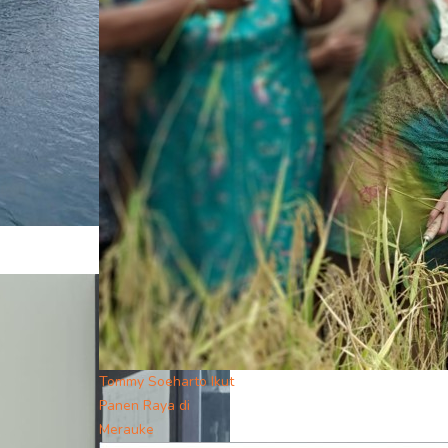
Tommy Soeharto Ikut
Panen Raya di
Merauke