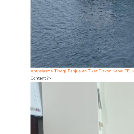
Antusiasme Tinggi, Penjualan Tiket Diskon Kapal PE
Content;?>