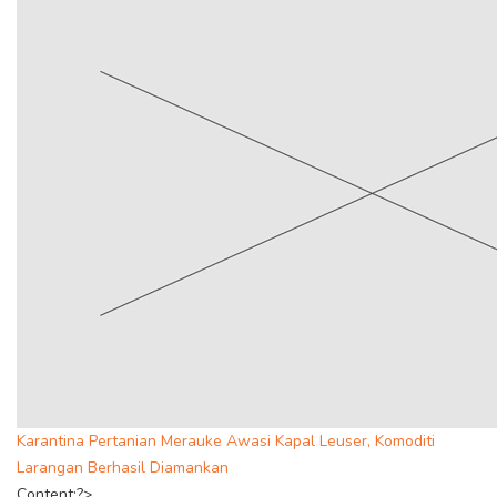
Karantina Pertanian Merauke Awasi Kapal Leuser, Komoditi
Larangan Berhasil Diamankan
Content;?>