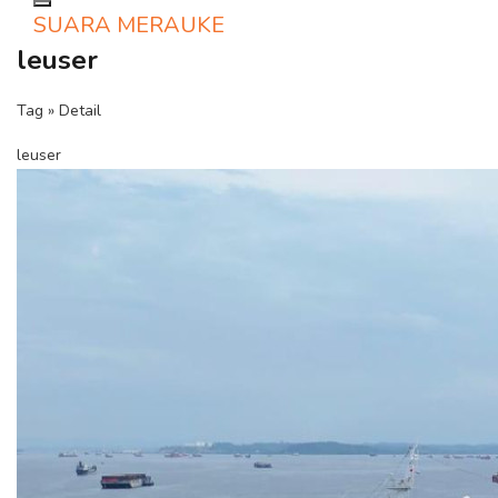
Toggle navigation
SUARA MERAUKE
leuser
Tag » Detail
leuser