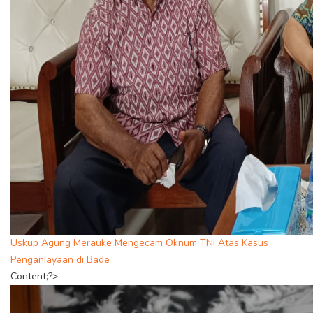
Uskup Agung Merauke Mengecam Oknum TNI Atas Kasus
Penganiayaan di Bade
Content;?>