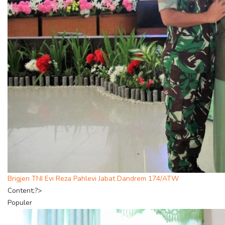
Brigjen TNI Evi Reza Pahlevi Jabat Dandrem 174/ATW
Content;?>
Populer