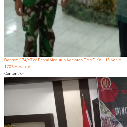
Danrem 174/ATW Resmi Menutup Kegiatan TMMD Ke-113 Kodim
1707/Merauke
Content;?>