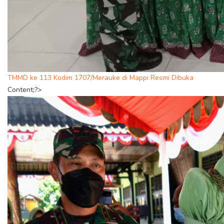
TMMD ke 113 Kodim 1707/Merauke di Mappi Resmi Dibuka
Content;?>