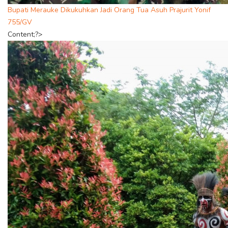
Bupati Merauke Dikukuhkan Jadi Orang Tua Asuh Prajurit Yonif
755/GV
Content;?>