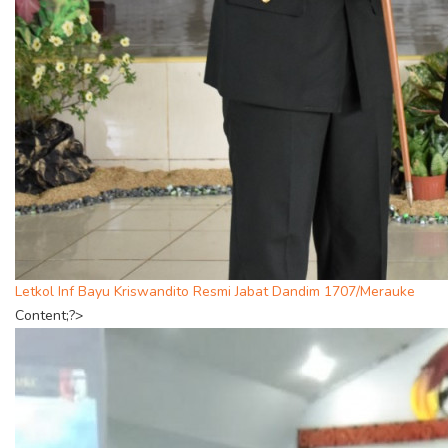
Letkol Inf Bayu Kriswandito Resmi Jabat Dandim 1707/Merauke
Content;?>