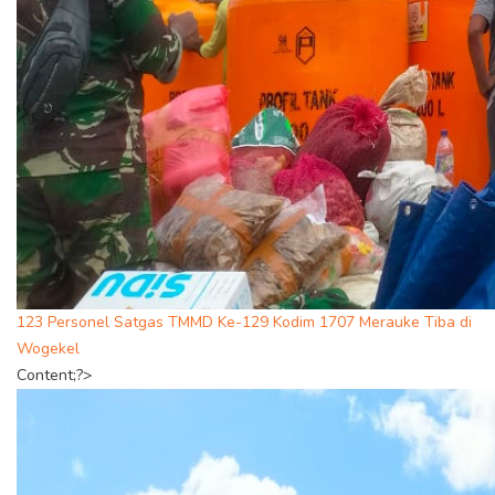
123 Personel Satgas TMMD Ke-129 Kodim 1707 Merauke Tiba di
Wogekel
Content;?>