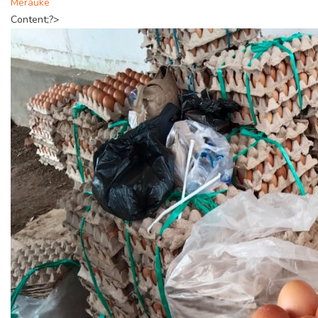
Merauke
Content;?>