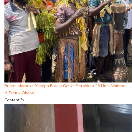
Bupati Merauke Yoseph Bladib Gebze Serahkan 23 Unit Alsintan
di Distrik Okaba
Content;?>