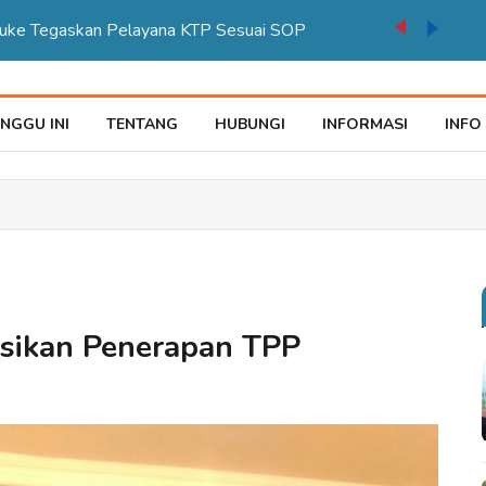
auke Tegaskan Pelayana KTP Sesuai SOP
NGGU INI
TENTANG
HUBUNGI
INFORMASI
INFO
asikan Penerapan TPP