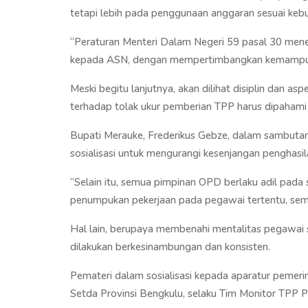
tetapi lebih pada penggunaan anggaran sesuai kebu
“Peraturan Menteri Dalam Negeri 59 pasal 30 me
kepada ASN, dengan mempertimbangkan kemampuan
Meski begitu lanjutnya, akan dilihat disiplin dan a
terhadap tolak ukur pemberian TPP harus dipahami 
Bupati Merauke, Frederikus Gebze, dalam sambut
sosialisasi untuk mengurangi kesenjangan penghasi
“Selain itu, semua pimpinan OPD berlaku adil pad
penumpukan pekerjaan pada pegawai tertentu, semen
Hal lain, berupaya membenahi mentalitas pegawai su
dilakukan berkesinambungan dan konsisten.
Pemateri dalam sosialisasi kepada aparatur pemeri
Setda Provinsi Bengkulu, selaku Tim Monitor TPP P