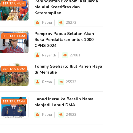
Peningkatan Ekonomi Keluarga
BERITA UMUM
Melalui Kreatifitas dan
Keterampilan
Ratna
28273
Pemprov Papua Selatan Akan
BERITA UTAMA
Buka Pendaftaran untuk 1000
CPNS 2024
Rayendi
27081
Tommy Soeharto Ikut Panen Raya
BERITA UTAMA
di Merauke
Ratna
25532
Lanud Merauke Beralih Nama
BERITA UTAMA
Menjadi Lanud DMA
Ratna
24923