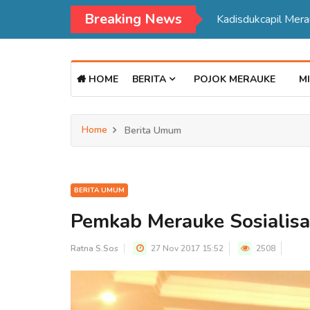
Breaking News
Kadisdukcapil Mer
HOME
BERITA
POJOK MERAUKE
MI
Home
Berita Umum
BERITA UMUM
Pemkab Merauke Sosialis
Ratna S.Sos
27 Nov 2017 15:52
2508