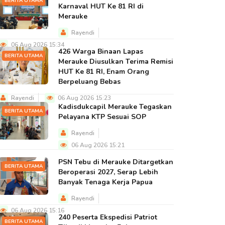
BERITA UTAMA
Karnaval HUT Ke 81 RI di
Merauke
Rayendi
06 Aug 2026 15:34
426 Warga Binaan Lapas
BERITA UTAMA
Merauke Diusulkan Terima Remisi
HUT Ke 81 RI, Enam Orang
Berpeluang Bebas
Rayendi
06 Aug 2026 15:23
Kadisdukcapil Merauke Tegaskan
BERITA UTAMA
Pelayana KTP Sesuai SOP
Rayendi
06 Aug 2026 15:21
PSN Tebu di Merauke Ditargetkan
BERITA UTAMA
Beroperasi 2027, Serap Lebih
Banyak Tenaga Kerja Papua
Rayendi
06 Aug 2026 15:16
240 Peserta Ekspedisi Patriot
BERITA UTAMA