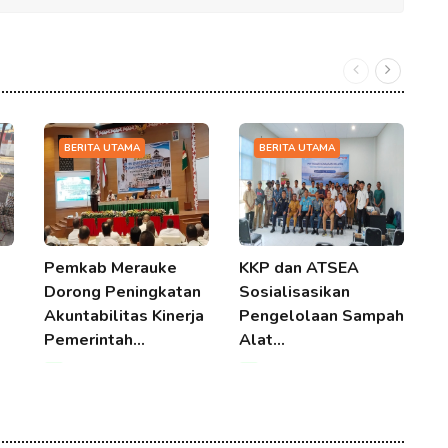
BERITA UTAMA
BERITA UTAMA
Pemkab Merauke
KKP dan ATSEA
P
Dorong Peningkatan
Sosialisasikan
U
Akuntabilitas Kinerja
Pengelolaan Sampah
R
Pemerintah…
Alat…
07 Aug 2026 08:04
07 Aug 2026 08:04