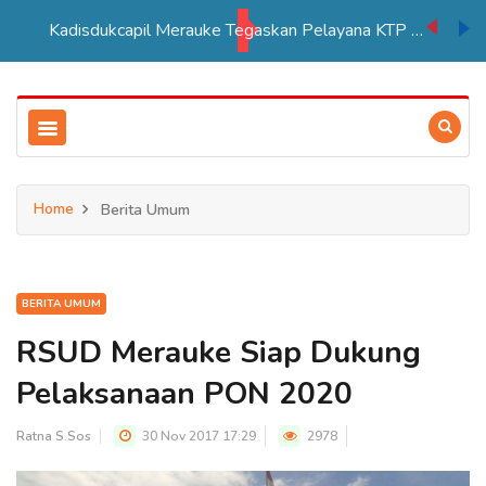
Kadisdukcapil Merauke Tegaskan Pelayana KTP Sesuai SOP
Home
Berita Umum
BERITA UMUM
RSUD Merauke Siap Dukung
Pelaksanaan PON 2020
Ratna S.Sos
30 Nov 2017 17:29
2978