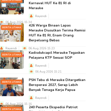
BERITA UTAMA
Karnaval HUT Ke 81 RI di
Merauke
Rayendi
06 Aug 2026 15:34
426 Warga Binaan Lapas
BERITA UTAMA
Merauke Diusulkan Terima Remisi
HUT Ke 81 RI, Enam Orang
Berpeluang Bebas
Rayendi
06 Aug 2026 15:23
Kadisdukcapil Merauke Tegaskan
BERITA UTAMA
Pelayana KTP Sesuai SOP
Rayendi
06 Aug 2026 15:21
PSN Tebu di Merauke Ditargetkan
BERITA UTAMA
Beroperasi 2027, Serap Lebih
Banyak Tenaga Kerja Papua
Rayendi
06 Aug 2026 15:16
240 Peserta Ekspedisi Patriot
BERITA UTAMA