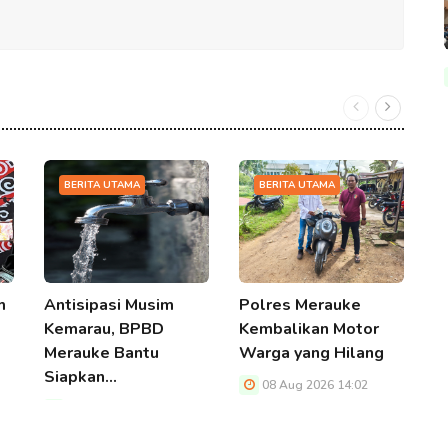
BERITA UTAMA
BERITA UTAMA
m
Antisipasi Musim
Polres Merauke
S
Kemarau, BPBD
Kembalikan Motor
M
Merauke Bantu
Warga yang Hilang
K
Siapkan…
H
08 Aug 2026 14:02
08 Aug 2026 14:02