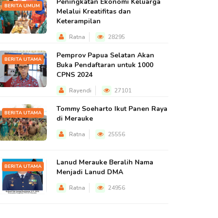
Peningkatan Ekonomi Keluarga
BERITA UMUM
Melalui Kreatifitas dan
Keterampilan
Ratna
28295
Pemprov Papua Selatan Akan
BERITA UTAMA
Buka Pendaftaran untuk 1000
CPNS 2024
Rayendi
27101
Tommy Soeharto Ikut Panen Raya
BERITA UTAMA
di Merauke
Ratna
25556
Lanud Merauke Beralih Nama
BERITA UTAMA
Menjadi Lanud DMA
Ratna
24956