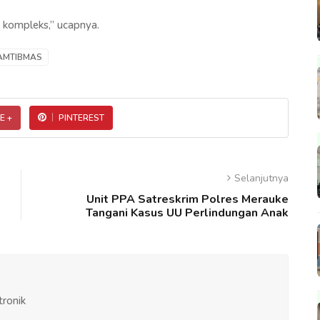
 kompleks,” ucapnya.
AMTIBMAS
E +
PINTEREST
Selanjutnya
Unit PPA Satreskrim Polres Merauke
Tangani Kasus UU Perlindungan Anak
tronik