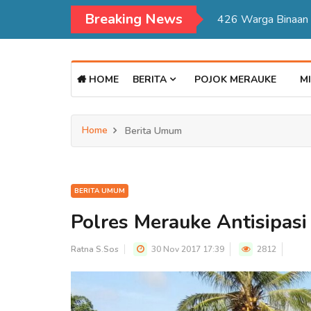
Breaking News
Kadisdukcapil Mer
HOME
BERITA
POJOK MERAUKE
MI
Home
Berita Umum
BERITA UMUM
Polres Merauke Antisipas
Ratna S.Sos
30 Nov 2017 17:39
2812