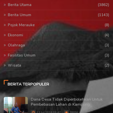
Berita Utama
(3862)
Berita Umum
(1143)
Pojok Merauke
(8)
Ekonomi
(4)
Olahraga
(3)
Fasilitas Umum
(3)
Wisata
(2)
BERITA TERPOPULER
Dana Desa Tidak Diperbolehkan Untuk
Pembebasan Lahan di Kampung
13 Jul 2018 09:47
28896