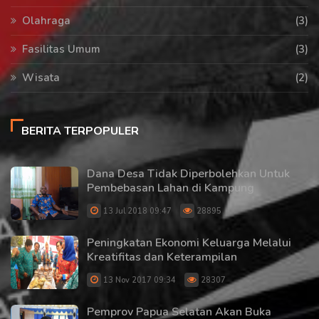
Olahraga
(3)
Fasilitas Umum
(3)
Wisata
(2)
BERITA TERPOPULER
Dana Desa Tidak Diperbolehkan Untuk
Pembebasan Lahan di Kampung
13 Jul 2018 09:47
28895
Peningkatan Ekonomi Keluarga Melalui
Kreatifitas dan Keterampilan
13 Nov 2017 09:34
28307
Pemprov Papua Selatan Akan Buka