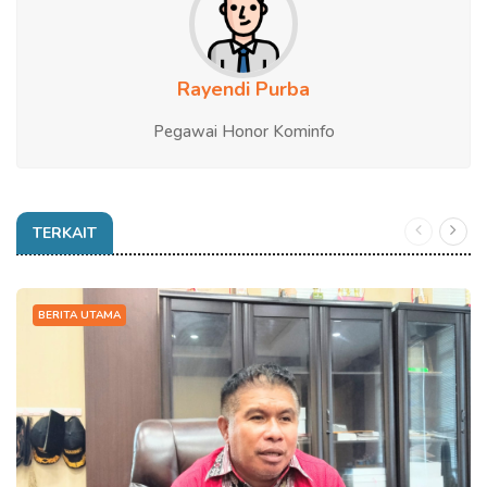
Rayendi Purba
Pegawai Honor Kominfo
TERKAIT
BERITA UTAMA