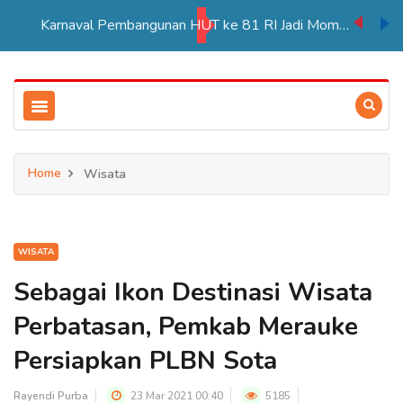
Karnaval Pembangunan HUT ke 81 RI Jadi Momentum Perkuat Persatuan di Merauke
Home
Wisata
WISATA
Sebagai Ikon Destinasi Wisata
Perbatasan, Pemkab Merauke
Persiapkan PLBN Sota
Rayendi Purba
23 Mar 2021 00:40
5185