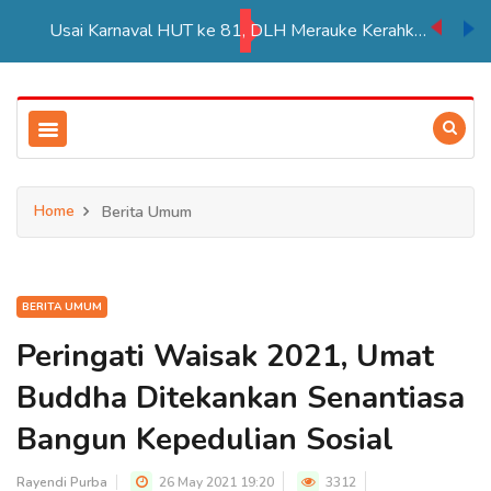
Usai Karnaval HUT ke 81, DLH Merauke Kerahkan 100-120 Petugas Bersihkan Sampah
Home
Berita Umum
BERITA UMUM
Peringati Waisak 2021, Umat
Buddha Ditekankan Senantiasa
Bangun Kepedulian Sosial
Rayendi Purba
26 May 2021 19:20
3312