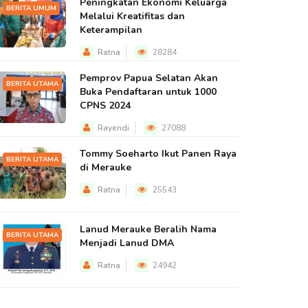
Peningkatan Ekonomi Keluarga
BERITA UMUM
Melalui Kreatifitas dan
Keterampilan
Ratna
28284
Pemprov Papua Selatan Akan
BERITA UTAMA
Buka Pendaftaran untuk 1000
CPNS 2024
Rayendi
27088
Tommy Soeharto Ikut Panen Raya
BERITA UTAMA
di Merauke
Ratna
25543
Lanud Merauke Beralih Nama
BERITA UTAMA
Menjadi Lanud DMA
Ratna
24942