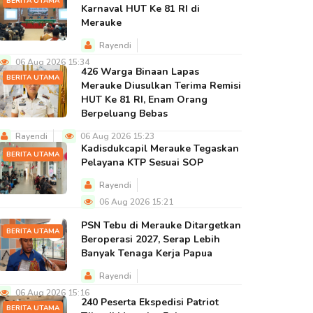
BERITA UTAMA
Karnaval HUT Ke 81 RI di
Merauke
Rayendi
06 Aug 2026 15:34
426 Warga Binaan Lapas
BERITA UTAMA
Merauke Diusulkan Terima Remisi
HUT Ke 81 RI, Enam Orang
Berpeluang Bebas
Rayendi
06 Aug 2026 15:23
Kadisdukcapil Merauke Tegaskan
BERITA UTAMA
Pelayana KTP Sesuai SOP
Rayendi
06 Aug 2026 15:21
PSN Tebu di Merauke Ditargetkan
BERITA UTAMA
Beroperasi 2027, Serap Lebih
Banyak Tenaga Kerja Papua
Rayendi
06 Aug 2026 15:16
240 Peserta Ekspedisi Patriot
BERITA UTAMA