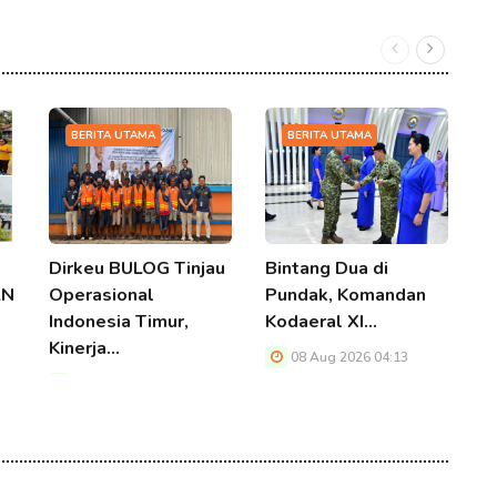
BERITA UTAMA
BERITA UTAMA
Dirkeu BULOG Tinjau
Bintang Dua di
K
LN
Operasional
Pundak, Komandan
R
Indonesia Timur,
Kodaeral XI…
S
Kinerja…
B
08 Aug 2026 04:13
08 Aug 2026 04:13