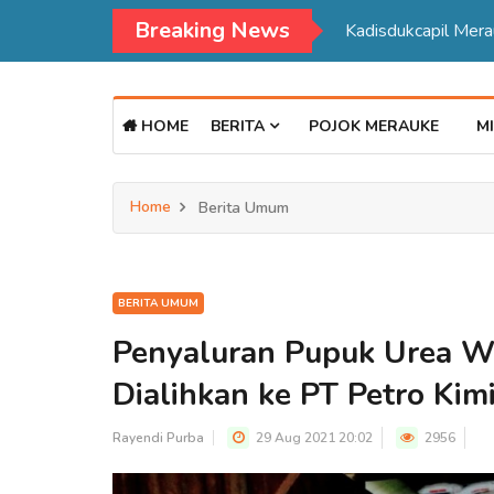
Breaking News
Kadisdukcapil Mer
HOME
BERITA
POJOK MERAUKE
MI
Home
Berita Umum
BERITA UMUM
Penyaluran Pupuk Urea Wi
Dialihkan ke PT Petro Kim
Rayendi Purba
29 Aug 2021 20:02
2956