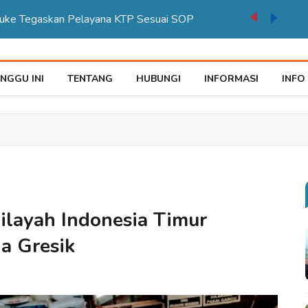
auke Tegaskan Pelayana KTP Sesuai SOP
NGGU INI
TENTANG
HUBUNGI
INFORMASI
INFO
layah Indonesia Timur
ia Gresik