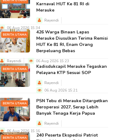
BERITA UTAMA
Karnaval HUT Ke 81 RI di
Merauke
Rayendi
06 Aug 2026 15:34
426 Warga Binaan Lapas
BERITA UTAMA
Merauke Diusulkan Terima Remisi
HUT Ke 81 RI, Enam Orang
Berpeluang Bebas
Rayendi
06 Aug 2026 15:23
Kadisdukcapil Merauke Tegaskan
BERITA UTAMA
Pelayana KTP Sesuai SOP
Rayendi
06 Aug 2026 15:21
PSN Tebu di Merauke Ditargetkan
BERITA UTAMA
Beroperasi 2027, Serap Lebih
Banyak Tenaga Kerja Papua
Rayendi
06 Aug 2026 15:16
240 Peserta Ekspedisi Patriot
BERITA UTAMA