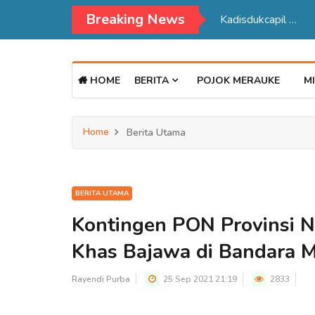
Breaking News
Kadisdukcapil Mer
HOME
BERITA
POJOK MERAUKE
MI
Home
Berita Utama
BERITA UTAMA
Kontingen PON Provinsi 
Khas Bajawa di Bandara 
Rayendi Purba
25 Sep 2021 21:19
2833