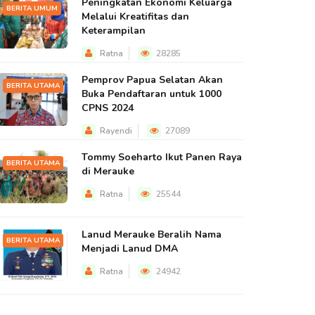
Peningkatan Ekonomi Keluarga
BERITA UMUM
Melalui Kreatifitas dan
Keterampilan
Ratna
28285
Pemprov Papua Selatan Akan
BERITA UTAMA
Buka Pendaftaran untuk 1000
CPNS 2024
Rayendi
27089
Tommy Soeharto Ikut Panen Raya
BERITA UTAMA
di Merauke
Ratna
25544
Lanud Merauke Beralih Nama
BERITA UTAMA
Menjadi Lanud DMA
Ratna
24942