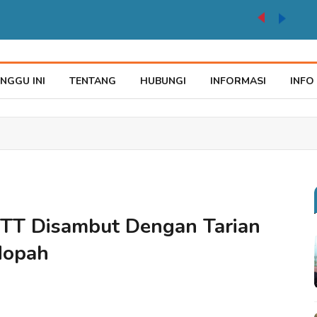
auke Tegaskan Pelayana KTP Sesuai SOP
NGGU INI
TENTANG
HUBUNGI
INFORMASI
INFO
NTT Disambut Dengan Tarian
Mopah