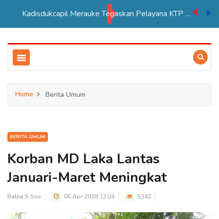
Kadisdukcapil Merauke Tegaskan Pelayana KTP Sesuai SOP
Home
Berita Umum
BERITA UMUM
Korban MD Laka Lantas
Januari-Maret Meningkat
Ratna S.Sos
06 Apr 2018 12:04
5342