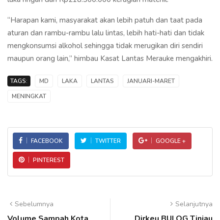
“Harapan kami, masyarakat akan lebih patuh dan taat pada
aturan dan rambu-rambu lalu lintas, lebih hati-hati dan tidak
mengkonsumsi alkohol sehingga tidak merugikan diri sendiri
maupun orang lain,” himbau Kasat Lantas Merauke mengakhiri.
TAGS:
MD
LAKA
LANTAS
JANUARI-MARET
MENINGKAT
FACEBOOK
TWITTER
GOOGLE +
PINTEREST
Sebelumnya
Selanjutnya
Volume Sampah Kota
Dirkeu BULOG Tinjau