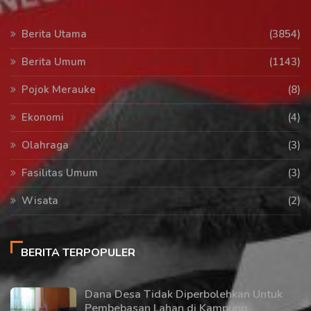
Berita Utama
(3854)
Berita Umum
(1143)
Pojok Merauke
(8)
Ekonomi
(4)
Olahraga
(3)
Fasilitas Umum
(3)
Wisata
(2)
BERITA TERPOPULER
Dana Desa Tidak Diperbolehkan Untuk
Pembebasan Lahan di Kampung