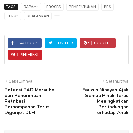
TAGS:
RAPAMI:
PROSES
PEMBENTUKAN
PPS
TERUS
DIJALANKAN
FACEBOOK
TWITTER
GOOGLE +
PINTEREST
Sebelumnya
Selanjutnya
Potensi PAD Merauke
Fauzun Nihayah Ajak
dari Penerimaan
Semua Pihak Terus
Retribusi
Meningkatkan
Persampahan Terus
Perlindungan
Digenjot DLH
Terhadap Anak