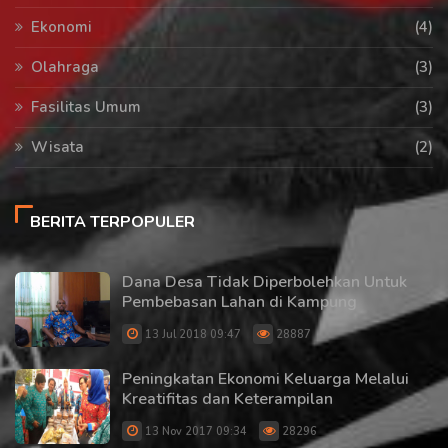
Ekonomi
(4)
Olahraga
(3)
Fasilitas Umum
(3)
Wisata
(2)
BERITA TERPOPULER
Dana Desa Tidak Diperbolehkan Untuk
Pembebasan Lahan di Kampung
13 Jul 2018 09:47
28887
Peningkatan Ekonomi Keluarga Melalui
Kreatifitas dan Keterampilan
13 Nov 2017 09:34
28296