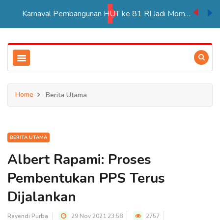
Karnaval Pembangunan HUT ke 81 RI Jadi Momentum Perkuat Persatuan di Merauke
Home
Berita Utama
BERITA UTAMA
Albert Rapami: Proses
Pembentukan PPS Terus
Dijalankan
Rayendi Purba
29 Nov 2021 23:58
2757