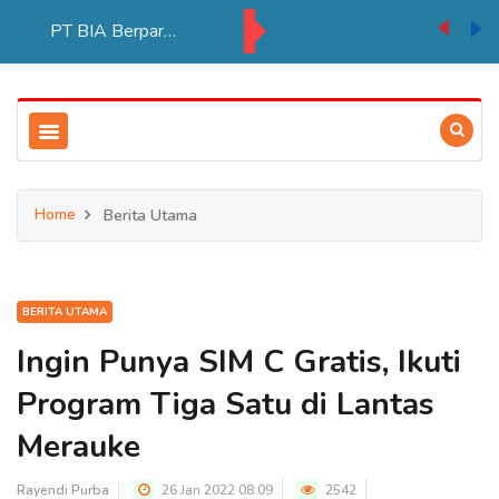
PT BIA Berpartisipasi Pembukaan Pameran HUT RI ke 81 di Distrik Ulilin
Home
Berita Utama
BERITA UTAMA
Ingin Punya SIM C Gratis, Ikuti
Program Tiga Satu di Lantas
Merauke
Rayendi Purba
26 Jan 2022 08:09
2542