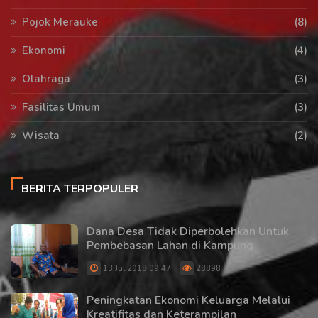
Pojok Merauke
(8)
Ekonomi
(4)
Olahraga
(3)
Fasilitas Umum
(3)
Wisata
(2)
BERITA TERPOPULER
Dana Desa Tidak Diperbolehkan Untuk
Pembebasan Lahan di Kampung
13 Jul 2018 09:47
28898
Peningkatan Ekonomi Keluarga Melalui
Kreatifitas dan Keterampilan