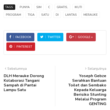
TAGS:
PUNYA
SIM
C
GRATIS,
IKUTI
PROGRAM
TIGA
SATU
DI
LANTAS
MERAUKE
FACEBOOK
TWITTER
GOOGLE +
PINTEREST
Sebelumnya
Selanjutnya
DLH Merauke Dorong
Yoseph Gebze
Kolaborasi Tangani
Serahkan Bantuan
Sampah di Pantai
Toilet dan Sembako
Lampu Satu
Kepada Keluarga
Berisiko Stunting
Melalui Program
GENTING