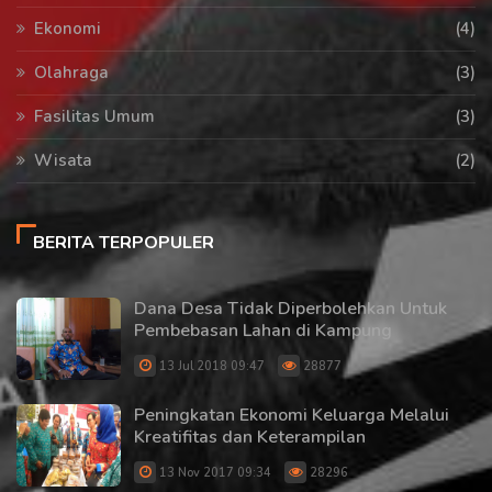
Ekonomi
(4)
Olahraga
(3)
Fasilitas Umum
(3)
Wisata
(2)
BERITA TERPOPULER
Dana Desa Tidak Diperbolehkan Untuk
Pembebasan Lahan di Kampung
13 Jul 2018 09:47
28877
Peningkatan Ekonomi Keluarga Melalui
Kreatifitas dan Keterampilan
13 Nov 2017 09:34
28296