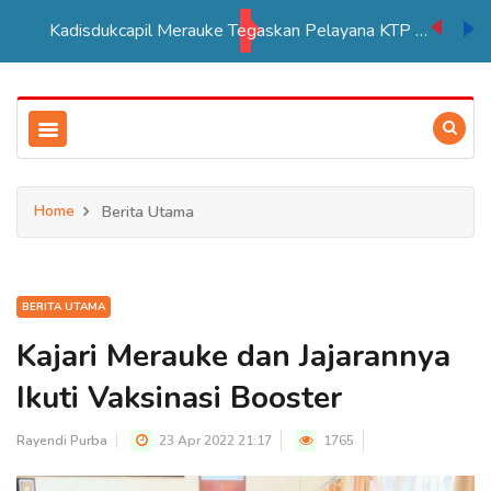
Kadisdukcapil Merauke Tegaskan Pelayana KTP Sesuai SOP
Home
Berita Utama
BERITA UTAMA
Kajari Merauke dan Jajarannya
Ikuti Vaksinasi Booster
Rayendi Purba
23 Apr 2022 21:17
1765