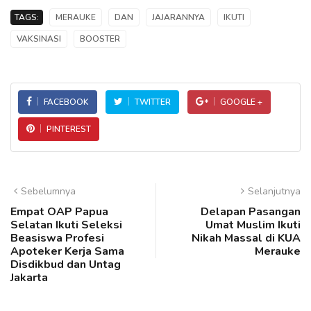
TAGS:
MERAUKE
DAN
JAJARANNYA
IKUTI
VAKSINASI
BOOSTER
FACEBOOK
TWITTER
GOOGLE +
PINTEREST
Sebelumnya
Selanjutnya
Empat OAP Papua
Delapan Pasangan
Selatan Ikuti Seleksi
Umat Muslim Ikuti
Beasiswa Profesi
Nikah Massal di KUA
Apoteker Kerja Sama
Merauke
Disdikbud dan Untag
Jakarta