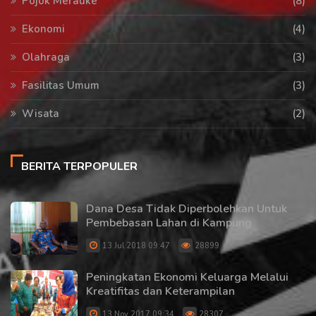
Pojok Merauke
(8)
Ekonomi
(4)
Olahraga
(3)
Fasilitas Umum
(3)
Wisata
(2)
BERITA TERPOPULER
Dana Desa Tidak Diperbolehkan Untuk
Pembebasan Lahan di Kampung
13 Jul 2018 09:47
28899
Peningkatan Ekonomi Keluarga Melalui
Kreatifitas dan Keterampilan
13 Nov 2017 09:34
28307