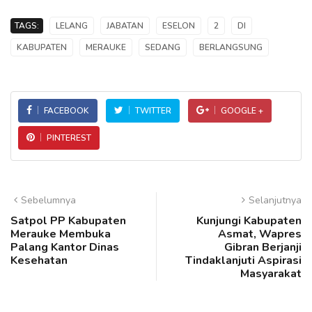
TAGS:
LELANG
JABATAN
ESELON
2
DI
KABUPATEN
MERAUKE
SEDANG
BERLANGSUNG
FACEBOOK
TWITTER
GOOGLE +
PINTEREST
Sebelumnya
Selanjutnya
Satpol PP Kabupaten
Kunjungi Kabupaten
Merauke Membuka
Asmat, Wapres
Palang Kantor Dinas
Gibran Berjanji
Kesehatan
Tindaklanjuti Aspirasi
Masyarakat