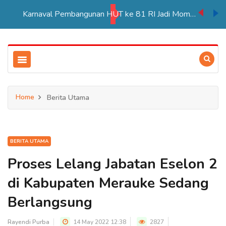
Karnaval Pembangunan HUT ke 81 RI Jadi Momentum Perkuat Persatuan di Merauke
Home
Berita Utama
BERITA UTAMA
Proses Lelang Jabatan Eselon 2
di Kabupaten Merauke Sedang
Berlangsung
Rayendi Purba
14 May 2022 12:38
2827