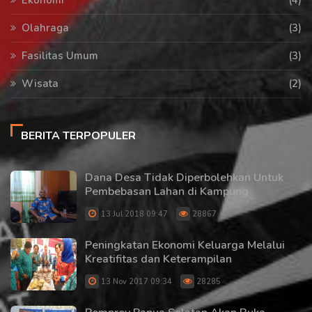
Ekonomi
(4)
Olahraga
(3)
Fasilitas Umum
(3)
Wisata
(2)
BERITA TERPOPULER
Dana Desa Tidak Diperbolehkan Untuk
Pembebasan Lahan di Kampung
13 Jul 2018 09:47
28867
Peningkatan Ekonomi Keluarga Melalui
Kreatifitas dan Keterampilan
13 Nov 2017 09:34
28285