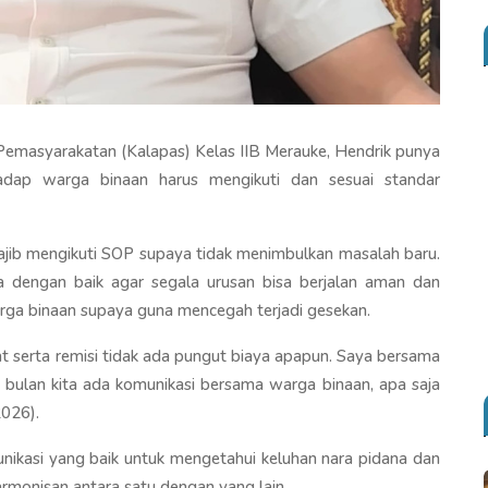
Pemasyarakatan (Kalapas) Kelas IIB Merauke, Hendrik punya
dap warga binaan harus mengikuti dan sesuai standar
jib mengikuti SOP supaya tidak menimbulkan masalah baru.
a dengan baik agar segala urusan bisa berjalan aman dan
arga binaan supaya guna mencegah terjadi gesekan.
t serta remisi tidak ada pungut biaya apapun. Saya bersama
p bulan kita ada komunikasi bersama warga binaan, apa saja
2026).
nikasi yang baik untuk mengetahui keluhan nara pidana dan
rmonisan antara satu dengan yang lain.