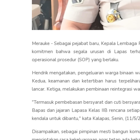
Merauke - Sebagai pejabat baru, Kepala Lembaga 
komitmen bahwa segala urusan di Lapas terha
operasional prosedur (SOP) yang berlaku.
Hendrik mengatakan, pengeluaran warga binaan wa
Kedua, keamanan dan ketertiban harus terpelihar
lancar. Ketiga, melakukan pembinaan reintegrasi w
"Termasuk pembebasan bersyarat dan cuti bersyara
Bapas dan jajaran Lapasa Kelas IIB rencana setia
kendala untuk dibantu," kata Kalapas, Senin, (11/5/
Disampaikan, sebagai pimpinan mesti bangun komu
menciptakan rasa kekeluargaan agar tetap ada keha