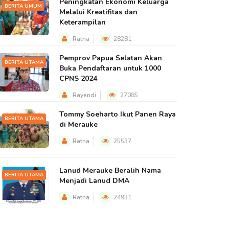
Peningkatan Ekonomi Keluarga
BERITA UMUM
Melalui Kreatifitas dan
Keterampilan
Ratna
28281
Pemprov Papua Selatan Akan
BERITA UTAMA
Buka Pendaftaran untuk 1000
CPNS 2024
Rayendi
27085
Tommy Soeharto Ikut Panen Raya
BERITA UTAMA
di Merauke
Ratna
25537
Lanud Merauke Beralih Nama
BERITA UTAMA
Menjadi Lanud DMA
Ratna
24931