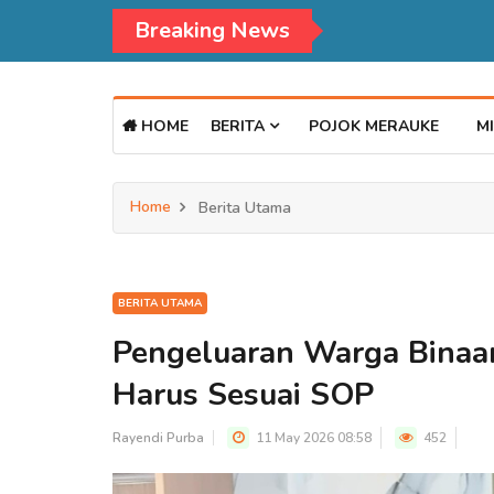
Breaking News
Kadisdukcapil Mer
HOME
BERITA
POJOK MERAUKE
MI
Home
Berita Utama
BERITA UTAMA
Pengeluaran Warga Binaan
Harus Sesuai SOP
Rayendi Purba
11 May 2026 08:58
452