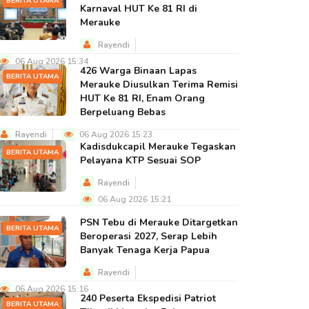
BERITA UTAMA
Karnaval HUT Ke 81 RI di
Merauke
Rayendi
06 Aug 2026 15:34
426 Warga Binaan Lapas
BERITA UTAMA
Merauke Diusulkan Terima Remisi
HUT Ke 81 RI, Enam Orang
Berpeluang Bebas
Rayendi
06 Aug 2026 15:23
Kadisdukcapil Merauke Tegaskan
BERITA UTAMA
Pelayana KTP Sesuai SOP
Rayendi
06 Aug 2026 15:21
PSN Tebu di Merauke Ditargetkan
BERITA UTAMA
Beroperasi 2027, Serap Lebih
Banyak Tenaga Kerja Papua
Rayendi
06 Aug 2026 15:16
240 Peserta Ekspedisi Patriot
BERITA UTAMA