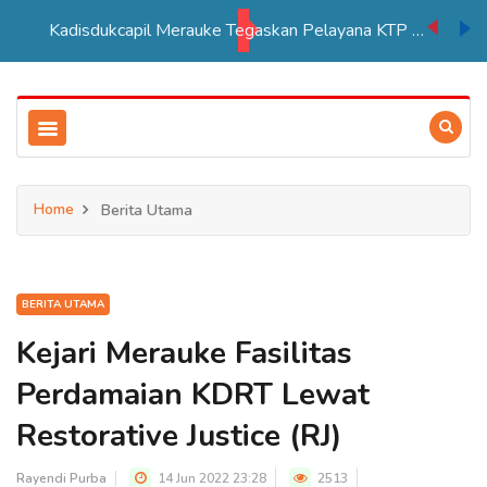
PSN Tebu di Merauke Ditargetkan Beroperasi 2027, Serap Lebih Banyak Tenaga Kerja Papua
Home
Berita Utama
BERITA UTAMA
Kejari Merauke Fasilitas
Perdamaian KDRT Lewat
Restorative Justice (RJ)
Rayendi Purba
14 Jun 2022 23:28
2513