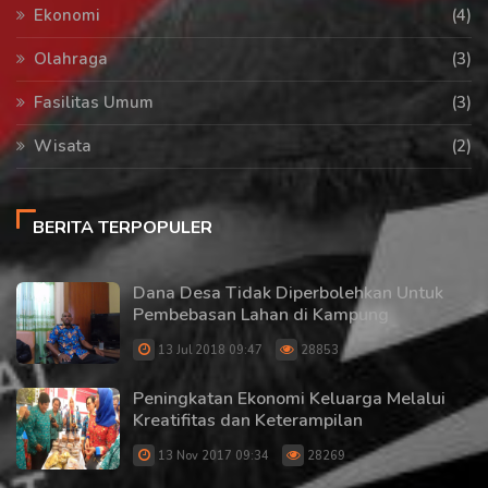
Ekonomi
(4)
Olahraga
(3)
Fasilitas Umum
(3)
Wisata
(2)
BERITA TERPOPULER
Dana Desa Tidak Diperbolehkan Untuk
Pembebasan Lahan di Kampung
13 Jul 2018 09:47
28853
Peningkatan Ekonomi Keluarga Melalui
Kreatifitas dan Keterampilan
13 Nov 2017 09:34
28269