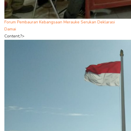
Forum Pembauran Kebangsaan Merauke Serukan Deklarasi
Damai
Content;?>