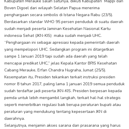
Kabupaten Merauke salah satunya, diikuti Kabupaten Mappi dan
Boven Digoel dari wilayah Selatan Papua menerima
penghargaan secara simbolis di Istana Negara Rabu (23/5).
Berdasarkan standar WHO 95 persen penduduk di suatu daerah
sudah menjadi peserta Jaminan Kesehatan Nasional Kartu
indonesia Sehat (JKN-KIS) maka sudah menjadi UHC.
“Penghargaan ini sebagai apresiasi kepada pemerintah daerah
yang mempelopori UHC. Sedangkan program ini ditargetkan
sampe 1 Januari 2019 tapi sudah ada daerah yang telah
mencapai predikat UHC,” jelas Kepala Kantor BPJS Kesehatan
Cabang Merauke, Erfan Chandra Nugraha, Jumat (25/5).
Kesempatan itu, Presiden tekankan terkait instruksi presiden
nomor 8 tahun 2017, paling lama 1 januari 2019 semua penduduk
sudah terdaftar jadi peserta JKN-KIS. Presiden berpesan kepada
pemda untuk lebih mengambil langkah, terkait hal-hal strategis
seperti menerbitkan regulasi baik berupa peraturan bupati atau
peraturan yang mendukung tentang kepesertaan JKN di
daerahnya.
Selanjutnya, menjamin akses sarana dan prasarana yang harus