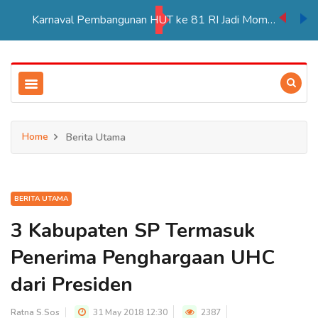
Karnaval Pembangunan HUT ke 81 RI Jadi Momentum Perkuat Persatuan di Merauke
Home
Berita Utama
BERITA UTAMA
3 Kabupaten SP Termasuk
Penerima Penghargaan UHC
dari Presiden
Ratna S.Sos
31 May 2018 12:30
2387