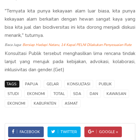
"Ternyata kita punya kekayaan alam luar biasa, kita punya
kekayaan alam berkaitan dengan hewan sangat kaya yang
bisa kita jual dan biodiversitas ini kita dorong menjadi diskusi
menarik," tuturnya.
Baca Juga:
Bersiap Hadapi Nataru, 14 Kapal PELNI Dilakukan Penyesuaian Rute
Konsultasi Publik tersebut menghasilkan lima rencana tindak
lanjut yang merujuk pada kebijakan, advokasi, kolaborasi,
inklusivitas dan gender.(Get)
TAGS:
PAPUA
GELAR
KONSULTASI
PUBLIK
STUDI
EKONOMI
TOTAL
SDA
DAN
KAWASAN
EKONOMI
KABUPATEN
ASMAT
FACEBOOK
TWITTER
GOOGLE +