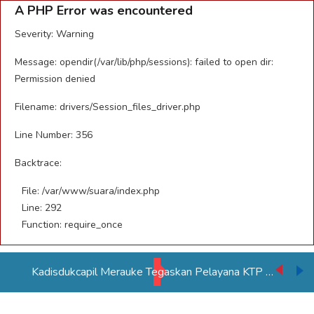
A PHP Error was encountered
Severity: Warning
Message: opendir(/var/lib/php/sessions): failed to open dir:
Permission denied
Filename: drivers/Session_files_driver.php
Line Number: 356
Backtrace:
File: /var/www/suara/index.php
Line: 292
Function: require_once
Kadisdukcapil Merauke Tegaskan Pelayana KTP Sesuai SOP