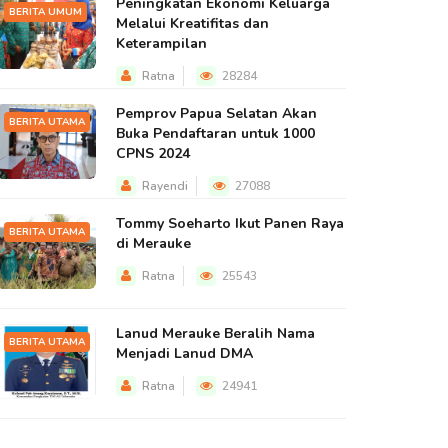
Peningkatan Ekonomi Keluarga
BERITA UMUM
Melalui Kreatifitas dan
Keterampilan
Ratna
28284
Pemprov Papua Selatan Akan
BERITA UTAMA
Buka Pendaftaran untuk 1000
CPNS 2024
Rayendi
27088
Tommy Soeharto Ikut Panen Raya
BERITA UTAMA
di Merauke
Ratna
25543
Lanud Merauke Beralih Nama
BERITA UTAMA
Menjadi Lanud DMA
Ratna
24941