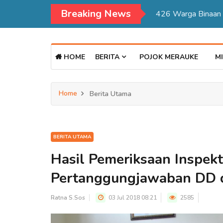
Breaking News
Kadisdukcapil Mer
HOME
BERITA
POJOK MERAUKE
MI
Home
Berita Utama
BERITA UTAMA
Hasil Pemeriksaan Inspekt
Pertanggungjawaban DD d
Ratna S.Sos
03 Jul 2018 08:21
2585