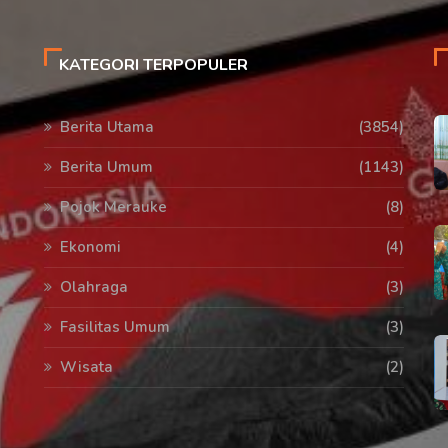
KATEGORI TERPOPULER
Berita Utama
(3854)
Berita Umum
(1143)
Pojok Merauke
(8)
Ekonomi
(4)
Olahraga
(3)
Fasilitas Umum
(3)
Wisata
(2)