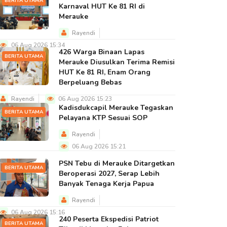
BERITA UTAMA
Karnaval HUT Ke 81 RI di
Merauke
Rayendi
06 Aug 2026 15:34
426 Warga Binaan Lapas
BERITA UTAMA
Merauke Diusulkan Terima Remisi
HUT Ke 81 RI, Enam Orang
Berpeluang Bebas
Rayendi
06 Aug 2026 15:23
Kadisdukcapil Merauke Tegaskan
BERITA UTAMA
Pelayana KTP Sesuai SOP
Rayendi
06 Aug 2026 15:21
PSN Tebu di Merauke Ditargetkan
BERITA UTAMA
Beroperasi 2027, Serap Lebih
Banyak Tenaga Kerja Papua
Rayendi
06 Aug 2026 15:16
240 Peserta Ekspedisi Patriot
BERITA UTAMA