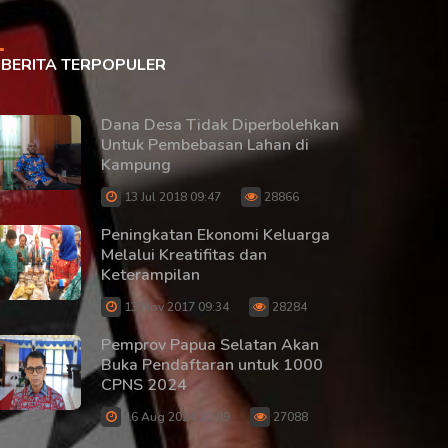
BERITA TERPOPULER
Dana Desa Tidak Diperbolehkan
Untuk Pembebasan Lahan di
Kampung
13 Jul 2018 09:47
28866
Peningkatan Ekonomi Keluarga
Melalui Kreatifitas dan
Keterampilan
13 Nov 2017 09:34
28284
Pemprov Papua Selatan Akan
Buka Pendaftaran untuk 1000
CPNS 2024
16 Aug 2024 20:09
27088