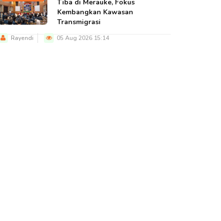
Tiba di Merauke, Fokus
Kembangkan Kawasan
Transmigrasi
Rayendi
05 Aug 2026 15:14
BERITA UTAMA
BERITA UTAMA
BERITA U