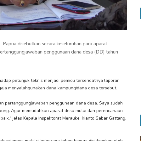
, Papua disebutkan secara keseluruhan para aparat
 pertanggungjawaban penggunaan dana desa (DD) tahun
dap petunjuk teknis menjadi pemicu tersendatnya laporan
gaja menyalahgunakan dana kampung/dana desa tersebut.
ran pertanggungjawaban penggunaan dana desa. Saya sudah
pung. Agar memudahkan aparat desa mulai dari perencanaan
ik," jelas Kepala Inspektorat Merauke, Irianto Sabar Gattang,
lesaiannya melalui beberapa tahap hingga disidangkan oleh