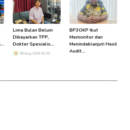
Lima Bulan Belum
BP3OKP Ikut
M
Dibayarkan TPP,
Memonitor dan
P
n…
Dokter Spesialis…
Menindaklanjuti Hasil
K
Audit…
S
08 Aug 2026 02:03
08 Aug 2026 02:03