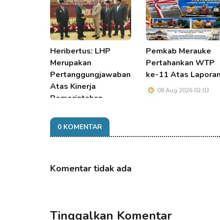
Heribertus: LHP
Pemkab Merauke
Merupakan
Pertahankan WTP
Pertanggungjawaban
ke-11 Atas Lapora
Atas Kinerja
08 Aug 2026 02:03
Pemerintahan
08 Aug 2026 02:03
0 KOMENTAR
Komentar tidak ada
Tinggalkan Komentar