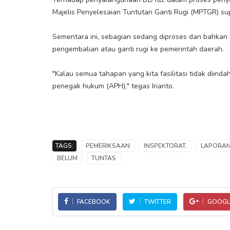
Majelis Penyelesaian Tuntutan Ganti Rugi (MPTGR) s
Sementara ini, sebagian sedang diproses dan bahka
pengembalian atau ganti rugi ke pemerintah daerah.
"Kalau semua tahapan yang kita fasilitasi tidak diin
penegak hukum (APH)," tegas Irianto.
TAGS:
PEMERIKSAAN
INSPEKTORAT,
LAPORA
BELUM
TUNTAS
FACEBOOK
TWITTER
GOOGL