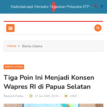
Kadisdukcapil Merauke Tegaskan Pelayana KTP Sesuai SOP
Home
Berita Utama
BERITA UTAMA
Tiga Poin Ini Menjadi Konsen
Wapres RI di Papua Selatan
Rayendi Purba
17 Jan 2025 20:34
2369