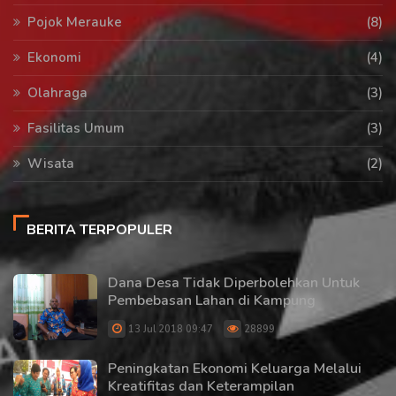
Pojok Merauke
(8)
Ekonomi
(4)
Olahraga
(3)
Fasilitas Umum
(3)
Wisata
(2)
BERITA TERPOPULER
Dana Desa Tidak Diperbolehkan Untuk
Pembebasan Lahan di Kampung
13 Jul 2018 09:47
28899
Peningkatan Ekonomi Keluarga Melalui
Kreatifitas dan Keterampilan