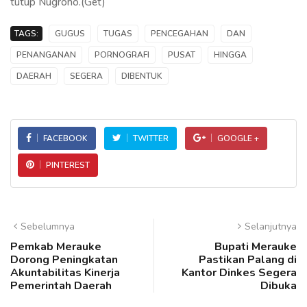
tutup Nugroho.(Get)
TAGS:
GUGUS
TUGAS
PENCEGAHAN
DAN
PENANGANAN
PORNOGRAFI
PUSAT
HINGGA
DAERAH
SEGERA
DIBENTUK
FACEBOOK
TWITTER
GOOGLE +
PINTEREST
Sebelumnya
Selanjutnya
Pemkab Merauke
Bupati Merauke
Dorong Peningkatan
Pastikan Palang di
Akuntabilitas Kinerja
Kantor Dinkes Segera
Pemerintah Daerah
Dibuka