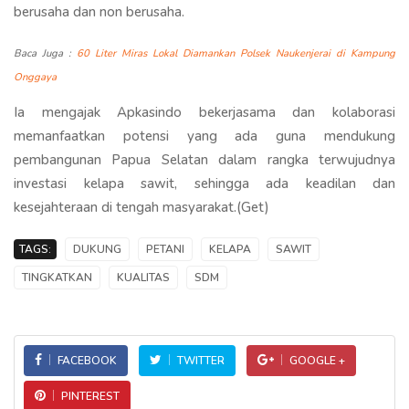
berusaha dan non berusaha.
Baca Juga :
60 Liter Miras Lokal Diamankan Polsek Naukenjerai di Kampung
Onggaya
Ia mengajak Apkasindo bekerjasama dan kolaborasi
memanfaatkan potensi yang ada guna mendukung
pembangunan Papua Selatan dalam rangka terwujudnya
investasi kelapa sawit, sehingga ada keadilan dan
kesejahteraan di tengah masyarakat.(Get)
TAGS:
DUKUNG
PETANI
KELAPA
SAWIT
TINGKATKAN
KUALITAS
SDM
FACEBOOK
TWITTER
GOOGLE +
PINTEREST