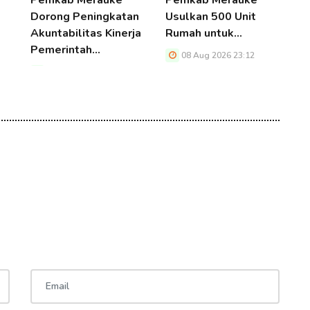
Pemkab Merauke
Pemkab Merauke
P
Dorong Peningkatan
Usulkan 500 Unit
T
Akuntabilitas Kinerja
Rumah untuk…
P
Pemerintah…
08 Aug 2026 23:12
08 Aug 2026 23:12