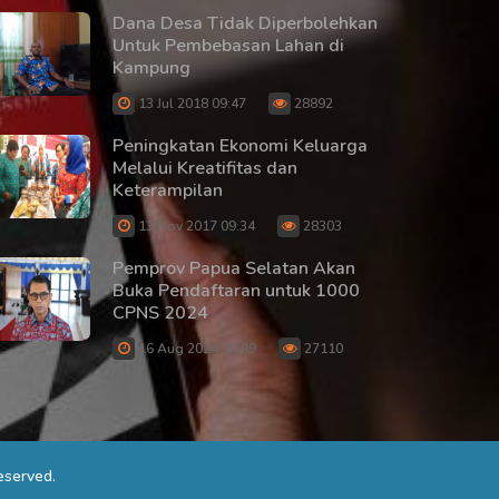
Dana Desa Tidak Diperbolehkan
Untuk Pembebasan Lahan di
Kampung
13 Jul 2018 09:47
28892
Peningkatan Ekonomi Keluarga
Melalui Kreatifitas dan
Keterampilan
13 Nov 2017 09:34
28303
Pemprov Papua Selatan Akan
Buka Pendaftaran untuk 1000
CPNS 2024
16 Aug 2024 20:09
27110
eserved.