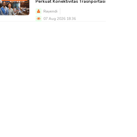
Perkuat Konektivitas Trasnportasi
Rayendi
07 Aug 2026 18:36
BERITA UTAMA
BERITA UTAMA
BERITA U