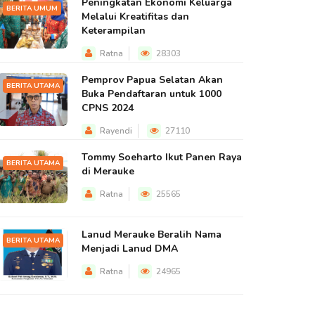
Peningkatan Ekonomi Keluarga
BERITA UMUM
Melalui Kreatifitas dan
Keterampilan
Ratna
28303
Pemprov Papua Selatan Akan
BERITA UTAMA
Buka Pendaftaran untuk 1000
CPNS 2024
Rayendi
27110
Tommy Soeharto Ikut Panen Raya
BERITA UTAMA
di Merauke
Ratna
25565
Lanud Merauke Beralih Nama
BERITA UTAMA
Menjadi Lanud DMA
Ratna
24965