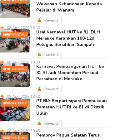
BERITA UTAMA
Wawasan Kebangsaan Kepada
Pelajar di Wanam
Rayendi
08 Aug 2026 18:56
Usai Karnaval HUT ke 81, DLH
BERITA UTAMA
Merauke Kerahkan 100-120
Petugas Bersihkan Sampah
Rayendi
08 Aug 2026 18:53
Karnaval Pembangunan HUT ke
BERITA UTAMA
81 RI Jadi Momentum Perkuat
Persatuan di Merauke
Rayendi
08 Aug 2026 18:50
PT BIA Berpartisipasi Pembukaan
BERITA UTAMA
Pameran HUT RI ke 81 di Distrik
Ulilin
Rayendi
08 Aug 2026 18:45
Pemprov Papua Selatan Terus
BERITA UTAMA