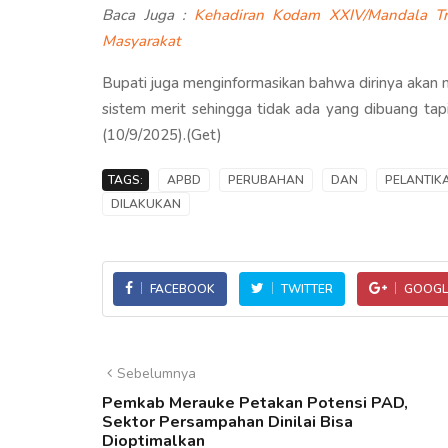
Baca Juga :
Kehadiran Kodam XXIV/Mandala Tr
Masyarakat
Bupati juga menginformasikan bahwa dirinya akan m
sistem merit sehingga tidak ada yang dibuang ta
(10/9/2025).(Get)
TAGS:
APBD
PERUBAHAN
DAN
PELANTIK
DILAKUKAN
FACEBOOK
TWITTER
GOOGL
Sebelumnya
Pemkab Merauke Petakan Potensi PAD,
Sektor Persampahan Dinilai Bisa
Dioptimalkan