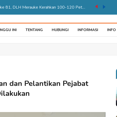
Karnaval Pembangunan HUT ke 81 RI Jadi Momentum Perkuat Persatuan di Merauke
NGGU INI
TENTANG
HUBUNGI
INFORMASI
INFO
n dan Pelantikan Pejabat
ilakukan