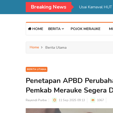
Breaking News
HOME
BERITA
POJOK MERAUKE
MI
Home
Berita Utama
BERITA UTAMA
Penetapan APBD Perubaha
Pemkab Merauke Segera D
Rayendi Purba
11 Sep 2025 09:13
1067