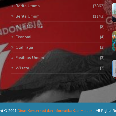
Berita Utama
(3862)
Berita Umum
(1143)
Pojok Merauke
(8)
Ekonomi
(4)
Olahraga
(3)
Fasilitas Umum
(3)
Wisata
(2)
ght © 2021
Dinas Komunikasi dan Informatika Kab. Merauke
All Rights R