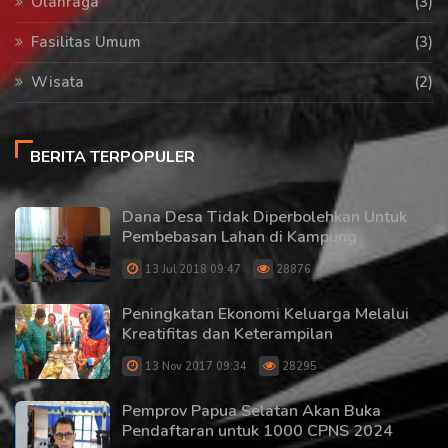
Olahraga
(3)
Fasilitas Umum
(3)
Wisata
(2)
BERITA TERPOPULER
Dana Desa Tidak Diperbolehkan Untuk
Pembebasan Lahan di Kampung
13 Jul 2018 09:47
28876
Peningkatan Ekonomi Keluarga Melalui
Kreatifitas dan Keterampilan
13 Nov 2017 09:34
28295
Pemprov Papua Selatan Akan Buka
Pendaftaran untuk 1000 CPNS 2024