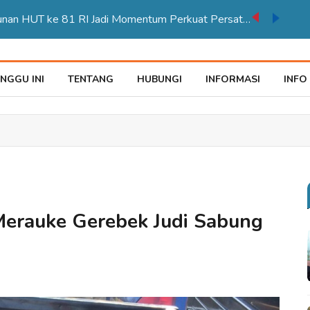
Karnaval Pembangunan HUT ke 81 RI Jadi Momentum Perkuat Persatuan di Merauke
NGGU INI
TENTANG
HUBUNGI
INFORMASI
INFO
Merauke Gerebek Judi Sabung