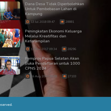
Dana Desa Tidak Diperbolehkan
Untuk Pembebasan Lahan di
Kampung
13 Jul 2018 09:47
28881
Peningkatan Ekonomi Keluarga
Melalui Kreatifitas dan
Keterampilan
13 Nov 2017 09:34
28296
Pemprov Papua Selatan Akan
Buka Pendaftaran untuk 1000
CPNS 2024
16 Aug 2024 20:09
27103
eserved.