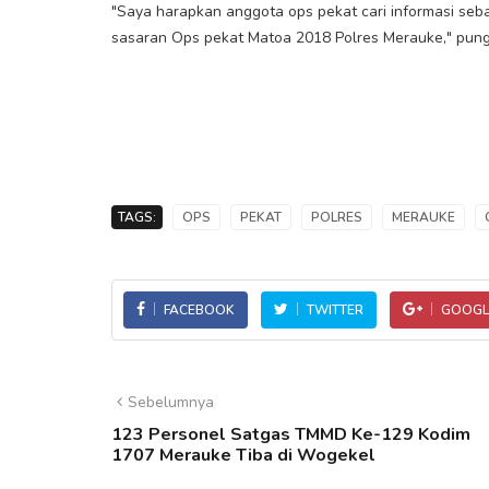
"Saya harapkan anggota ops pekat cari informasi s
sasaran Ops pekat Matoa 2018 Polres Merauke," pung
TAGS:
OPS
PEKAT
POLRES
MERAUKE
FACEBOOK
TWITTER
GOOGL
Sebelumnya
123 Personel Satgas TMMD Ke-129 Kodim
1707 Merauke Tiba di Wogekel