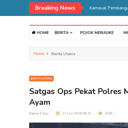
Breaking News
HOME
BERITA
POJOK MERAUKE
MI
Home
Berita Utama
BERITA UTAMA
Satgas Ops Pekat Polres 
Ayam
Ratna S.Sos
23 Oct 2018 08:15
2585