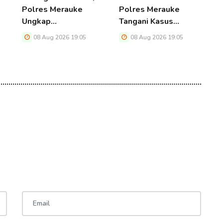
Polres Merauke
Polres Merauke
K
Ungkap…
Tangani Kasus…
W
08 Aug 2026 19:05
08 Aug 2026 19:05