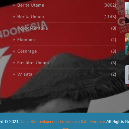
Berita Utama
(3862)
Berita Umum
(1143)
Pojok Merauke
(8)
Ekonomi
(4)
Olahraga
(3)
Fasilitas Umum
(3)
Wisata
(2)
ght © 2021
Dinas Komunikasi dan Informatika Kab. Merauke
All Rights R
Login