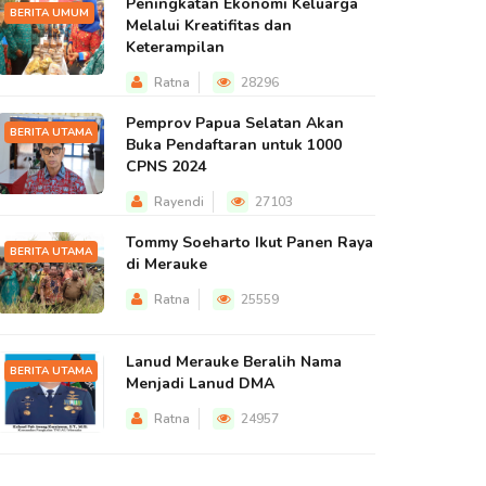
Peningkatan Ekonomi Keluarga
BERITA UMUM
Melalui Kreatifitas dan
Keterampilan
Ratna
28296
Pemprov Papua Selatan Akan
BERITA UTAMA
Buka Pendaftaran untuk 1000
CPNS 2024
Rayendi
27103
Tommy Soeharto Ikut Panen Raya
BERITA UTAMA
di Merauke
Ratna
25559
Lanud Merauke Beralih Nama
BERITA UTAMA
Menjadi Lanud DMA
Ratna
24957