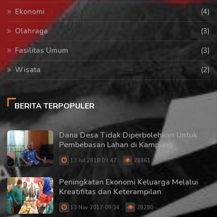
Ekonomi
(4)
Olahraga
(3)
Fasilitas Umum
(3)
Wisata
(2)
BERITA TERPOPULER
Dana Desa Tidak Diperbolehkan Untuk
Pembebasan Lahan di Kampung
13 Jul 2018 09:47
28861
Peningkatan Ekonomi Keluarga Melalui
Kreatifitas dan Keterampilan
13 Nov 2017 09:34
28280