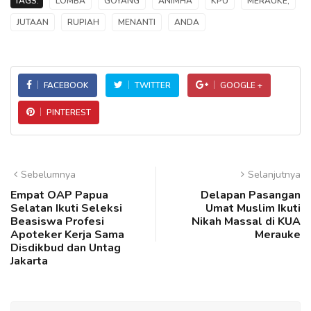
TAGS:
LOMBA
GOYANG
ANIMHA
KPU
MERAUKE,
JUTAAN
RUPIAH
MENANTI
ANDA
FACEBOOK
TWITTER
GOOGLE +
PINTEREST
Sebelumnya
Selanjutnya
Empat OAP Papua
Delapan Pasangan
Selatan Ikuti Seleksi
Umat Muslim Ikuti
Beasiswa Profesi
Nikah Massal di KUA
Apoteker Kerja Sama
Merauke
Disdikbud dan Untag
Jakarta