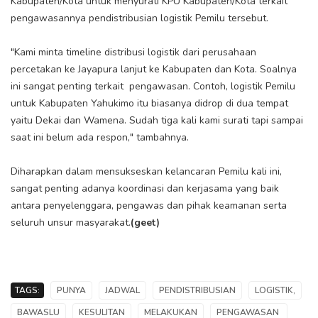
Kabupaten/Kota untuk menyurati KPU Kabupaten/Kota terkait
pengawasannya pendistribusian logistik Pemilu tersebut.
"Kami minta timeline distribusi logistik dari perusahaan
percetakan ke Jayapura lanjut ke Kabupaten dan Kota. Soalnya
ini sangat penting terkait pengawasan. Contoh, logistik Pemilu
untuk Kabupaten Yahukimo itu biasanya didrop di dua tempat
yaitu Dekai dan Wamena. Sudah tiga kali kami surati tapi sampai
saat ini belum ada respon," tambahnya.
Diharapkan dalam mensukseskan kelancaran Pemilu kali ini,
sangat penting adanya koordinasi dan kerjasama yang baik
antara penyelenggara, pengawas dan pihak keamanan serta
seluruh unsur masyarakat.
(geet)
TAGS:
PUNYA
JADWAL
PENDISTRIBUSIAN
LOGISTIK,
BAWASLU
KESULITAN
MELAKUKAN
PENGAWASAN