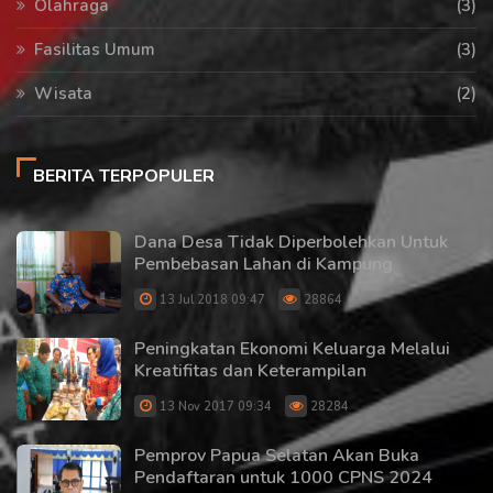
Olahraga
(3)
Fasilitas Umum
(3)
Wisata
(2)
BERITA TERPOPULER
Dana Desa Tidak Diperbolehkan Untuk
Pembebasan Lahan di Kampung
13 Jul 2018 09:47
28864
Peningkatan Ekonomi Keluarga Melalui
Kreatifitas dan Keterampilan
13 Nov 2017 09:34
28284
Pemprov Papua Selatan Akan Buka
Pendaftaran untuk 1000 CPNS 2024