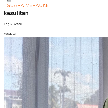
Toggle navigation
SUARA MERAUKE
kesulitan
Tag » Detail
kesulitan