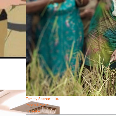
Tommy Soeharto Ikut
Panen Raya di
Merauke