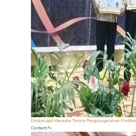
Disdukcapil Merauke Terima Penganugerahan Predika
Content;?>