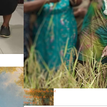
Tommy Soeharto Ikut
Panen Raya di
Merauke