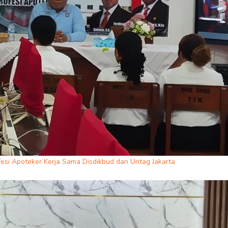
esi Apoteker Kerja Sama Disdikbud dan Untag Jakarta