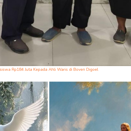
iswa Rp184 Juta Kepada Ahli Waris di Boven Digoel