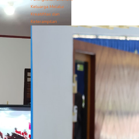
Keluarga Melalui
Kreatifitas dan
Keterampilan