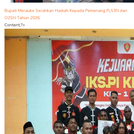
Bupati Merauke Serahkan Hadiah Kepada Pemenang FLS3N dan
O2SN Tahun 2026
Content;?>