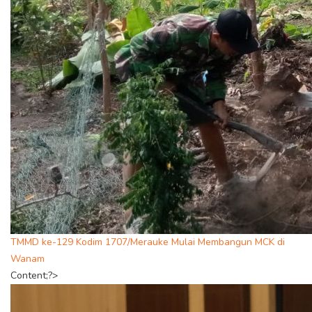
TMMD ke-129 Kodim 1707/Merauke Mulai Membangun MCK di
Wanam
Content;?>