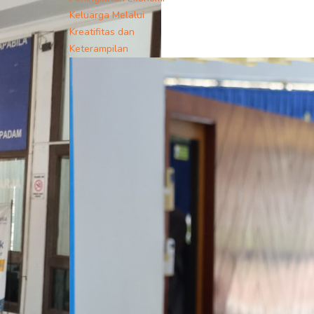
Keluarga Melalui
Kreatifitas dan
Keterampilan