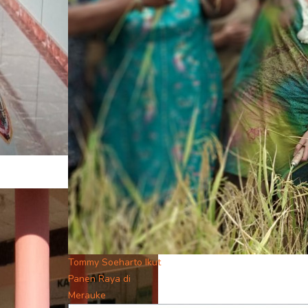
Tommy Soeharto Ikut
Panen Raya di
Merauke