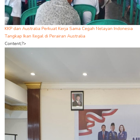
KKP dan Australia Perkuat Kerja Sama Cegah Nelayan Indonesia
Tangkap Ikan Ilegal di Perairan Australia
Content;?>