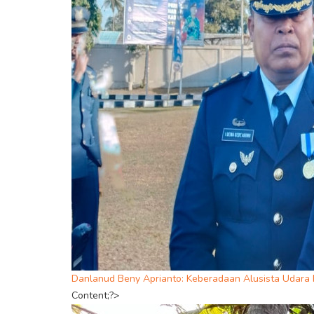
Danlanud Beny Aprianto: Keberadaan Alusista Udara 
Content;?>