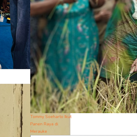
Tommy Soeharto Ikut
Panen Raya di
Merauke