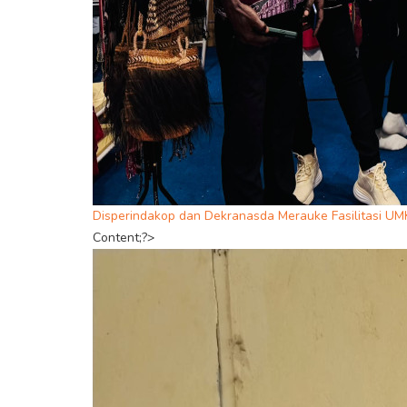
Disperindakop dan Dekranasda Merauke Fasilitasi UM
Content;?>