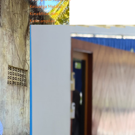
Keluarga Melalui
Kreatifitas dan
Keterampilan