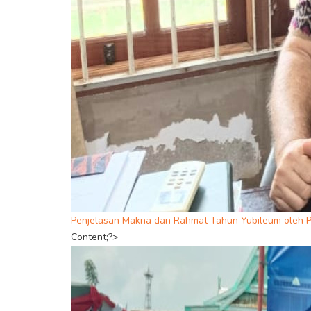
Penjelasan Makna dan Rahmat Tahun Yubileum oleh P
Content;?>