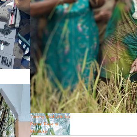
Tommy Soeharto Ikut
Panen Raya di
Merauke