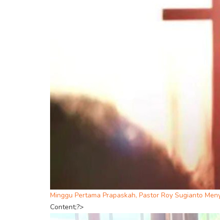
Minggu Pertama Prapaskah, Pastor Roy Sugianto Men
Content;?>