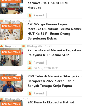
BERITA UTAMA
Karnaval HUT Ke 81 RI di
Merauke
Rayendi
06 Aug 2026 15:34
426 Warga Binaan Lapas
BERITA UTAMA
Merauke Diusulkan Terima Remisi
HUT Ke 81 RI, Enam Orang
Berpeluang Bebas
Rayendi
06 Aug 2026 15:23
Kadisdukcapil Merauke Tegaskan
BERITA UTAMA
Pelayana KTP Sesuai SOP
Rayendi
06 Aug 2026 15:21
PSN Tebu di Merauke Ditargetkan
BERITA UTAMA
Beroperasi 2027, Serap Lebih
Banyak Tenaga Kerja Papua
Rayendi
06 Aug 2026 15:16
240 Peserta Ekspedisi Patriot
BERITA UTAMA