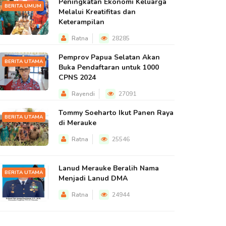
Peningkatan Ekonomi Keluarga
BERITA UMUM
Melalui Kreatifitas dan
Keterampilan
Ratna
28285
Pemprov Papua Selatan Akan
BERITA UTAMA
Buka Pendaftaran untuk 1000
CPNS 2024
Rayendi
27091
Tommy Soeharto Ikut Panen Raya
BERITA UTAMA
di Merauke
Ratna
25546
Lanud Merauke Beralih Nama
BERITA UTAMA
Menjadi Lanud DMA
Ratna
24944