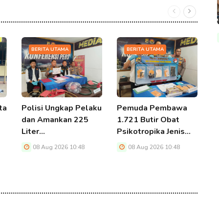
BERITA UTAMA
BERITA UTAMA
ta
Polisi Ungkap Pelaku
Pemuda Pembawa
R
dan Amankan 225
1.721 Butir Obat
A
Liter…
Psikotropika Jenis…
M
08 Aug 2026 10:48
08 Aug 2026 10:48