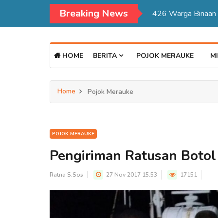
Breaking News
Kadisdukcapil Mer
HOME
BERITA
POJOK MERAUKE
MI
Home
Pojok Merauke
POJOK MERAUKE
Pengiriman Ratusan Botol 
Ratna S.Sos
27 Nov 2017 15:53
17151