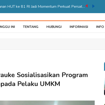
Karnaval Pembangunan HUT ke 81 RI Jadi Momentum Perkuat Persatuan di Merauke
NGGU INI
TENTANG
HUBUNGI
INFORMASI
INFO
auke Sosialisasikan Program
Kepada Pelaku UMKM