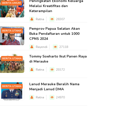
Peningkatan Ekonomi Keluarga
BERITA UMUM
Melalui Kreatifitas dan
Keterampilan
Ratna
28307
Pemprov Papua Selatan Akan
BERITA UTAMA
Buka Pendaftaran untuk 1000
CPNS 2024
Rayendi
27118
Tommy Soeharto Ikut Panen Raya
BERITA UTAMA
di Merauke
Ratna
25572
Lanud Merauke Beralih Nama
BERITA UTAMA
Menjadi Lanud DMA
Ratna
24970