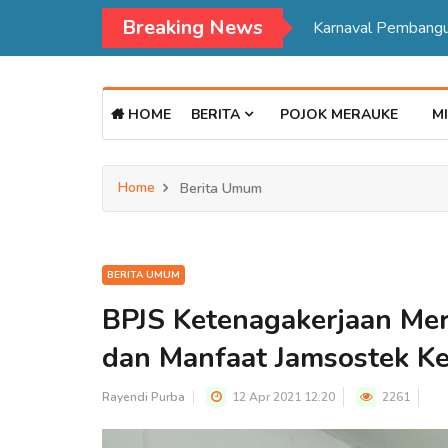
Breaking News
HOME
BERITA
POJOK MERAUKE
MI
Home
Berita Umum
BERITA UMUM
BPJS Ketenagakerjaan Mer
dan Manfaat Jamsostek 
Rayendi Purba
12 Apr 2021 12:20
2261