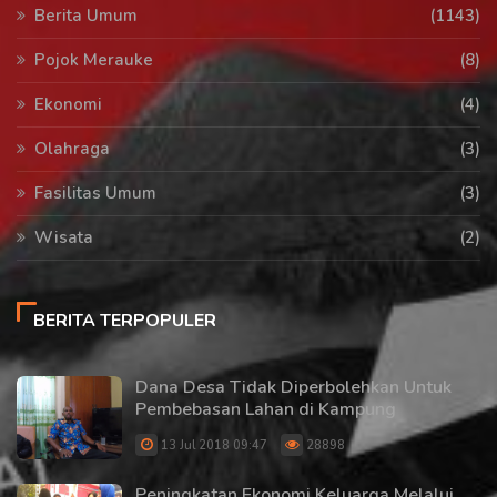
Berita Umum
(1143)
Pojok Merauke
(8)
Ekonomi
(4)
Olahraga
(3)
Fasilitas Umum
(3)
Wisata
(2)
BERITA TERPOPULER
Dana Desa Tidak Diperbolehkan Untuk
Pembebasan Lahan di Kampung
13 Jul 2018 09:47
28898
Peningkatan Ekonomi Keluarga Melalui