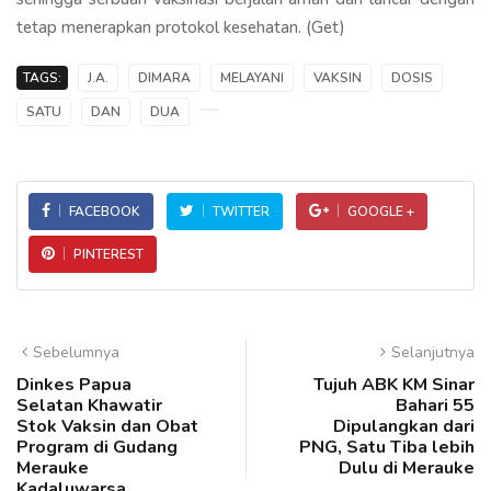
tetap menerapkan protokol kesehatan. (Get)
TAGS:
J.A.
DIMARA
MELAYANI
VAKSIN
DOSIS
SATU
DAN
DUA
FACEBOOK
TWITTER
GOOGLE +
PINTEREST
Sebelumnya
Selanjutnya
Dinkes Papua
Tujuh ABK KM Sinar
Selatan Khawatir
Bahari 55
Stok Vaksin dan Obat
Dipulangkan dari
Program di Gudang
PNG, Satu Tiba lebih
Merauke
Dulu di Merauke
Kadaluwarsa