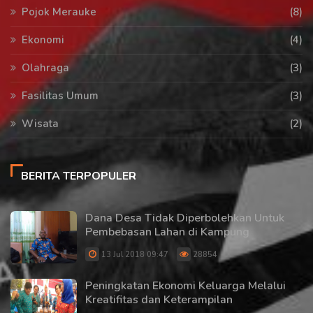
Pojok Merauke
(8)
Ekonomi
(4)
Olahraga
(3)
Fasilitas Umum
(3)
Wisata
(2)
BERITA TERPOPULER
Dana Desa Tidak Diperbolehkan Untuk
Pembebasan Lahan di Kampung
13 Jul 2018 09:47
28854
Peningkatan Ekonomi Keluarga Melalui
Kreatifitas dan Keterampilan