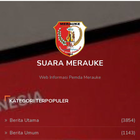
SUARA MERAUKE
Web Informasi Pemda Merauke
KATEGORI TERPOPULER
Berita Utama
(3854)
Berita Umum
(1143)