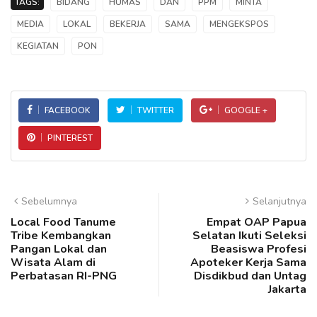
TAGS:
BIDANG
HUMAS
DAN
PPM
MINTA
MEDIA
LOKAL
BEKERJA
SAMA
MENGEKSPOS
KEGIATAN
PON
FACEBOOK
TWITTER
GOOGLE +
PINTEREST
Sebelumnya
Selanjutnya
Local Food Tanume
Empat OAP Papua
Tribe Kembangkan
Selatan Ikuti Seleksi
Pangan Lokal dan
Beasiswa Profesi
Wisata Alam di
Apoteker Kerja Sama
Perbatasan RI-PNG
Disdikbud dan Untag
Jakarta