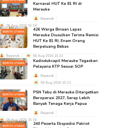
BERITA UTAMA
Karnaval HUT Ke 81 RI di
Merauke
Rayendi
06 Aug 2026 15:34
426 Warga Binaan Lapas
BERITA UTAMA
Merauke Diusulkan Terima Remisi
HUT Ke 81 RI, Enam Orang
Berpeluang Bebas
Rayendi
06 Aug 2026 15:23
Kadisdukcapil Merauke Tegaskan
BERITA UTAMA
Pelayana KTP Sesuai SOP
Rayendi
06 Aug 2026 15:21
PSN Tebu di Merauke Ditargetkan
BERITA UTAMA
Beroperasi 2027, Serap Lebih
Banyak Tenaga Kerja Papua
Rayendi
06 Aug 2026 15:16
240 Peserta Ekspedisi Patriot
BERITA UTAMA