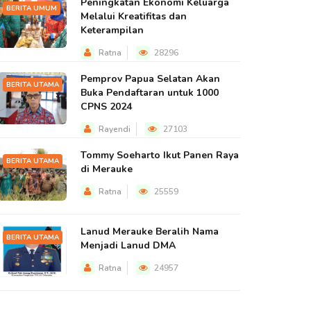
Peningkatan Ekonomi Keluarga
BERITA UMUM
Melalui Kreatifitas dan
Keterampilan
Ratna
28296
Pemprov Papua Selatan Akan
BERITA UTAMA
Buka Pendaftaran untuk 1000
CPNS 2024
Rayendi
27103
Tommy Soeharto Ikut Panen Raya
BERITA UTAMA
di Merauke
Ratna
25559
Lanud Merauke Beralih Nama
BERITA UTAMA
Menjadi Lanud DMA
Ratna
24957