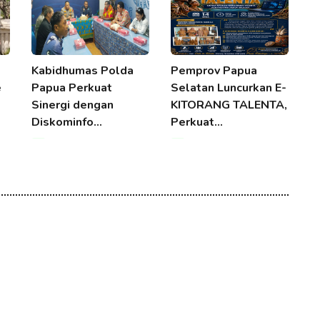
Kabidhumas Polda
Pemprov Papua
K
e
Papua Perkuat
Selatan Luncurkan E-
A
Sinergi dengan
KITORANG TALENTA,
G
Diskominfo…
Perkuat…
T
08 Aug 2026 18:11
08 Aug 2026 18:11