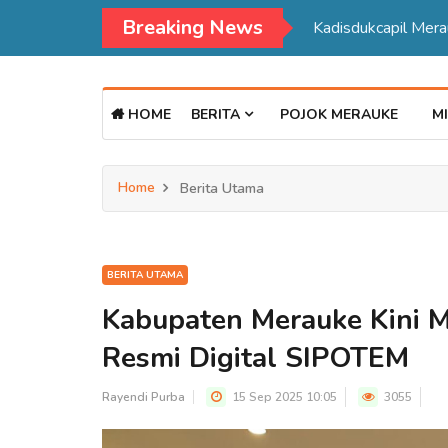
Breaking News
Kadisdukcapil Mer
HOME
BERITA
POJOK MERAUKE
MI
Home
Berita Utama
BERITA UTAMA
Kabupaten Merauke Kini M
Resmi Digital SIPOTEM
Rayendi Purba
15 Sep 2025 10:05
3055