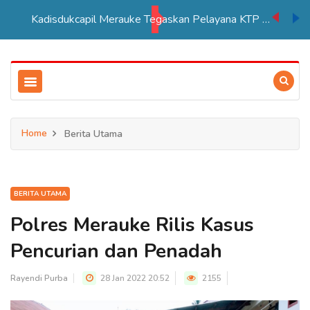
Kadisdukcapil Merauke Tegaskan Pelayana KTP Sesuai SOP
Home
Berita Utama
BERITA UTAMA
Polres Merauke Rilis Kasus
Pencurian dan Penadah
Rayendi Purba
28 Jan 2022 20:52
2155