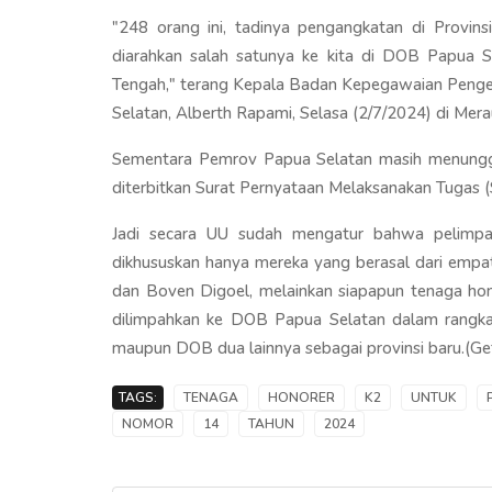
"248 orang ini, tadinya pengangkatan di Provins
diarahkan salah satunya ke kita di DOB Papua
Tengah," terang Kepala Badan Kepegawaian Pen
Selatan, Alberth Rapami, Selasa (2/7/2024) di Mera
Sementara Pemrov Papua Selatan masih menunggu
diterbitkan Surat Pernyataan Melaksanakan Tugas 
Jadi secara UU sudah mengatur bahwa pelimpah
dikhususkan hanya mereka yang berasal dari empa
dan Boven Digoel, melainkan siapapun tenaga ho
dilimpahkan ke DOB Papua Selatan dalam rangka
maupun DOB dua lainnya sebagai provinsi baru.(Ge
TAGS:
TENAGA
HONORER
K2
UNTUK
NOMOR
14
TAHUN
2024