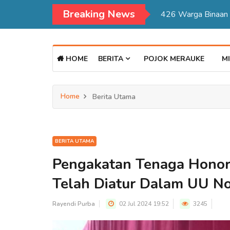
Breaking News
Kadisdukcapil Mer
HOME
BERITA
POJOK MERAUKE
MI
Home
Berita Utama
BERITA UTAMA
Pengakatan Tenaga Honor
Telah Diatur Dalam UU N
Rayendi Purba
02 Jul 2024 19:52
3245