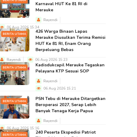
BERITA UTAMA
Karnaval HUT Ke 81 RI di
Merauke
Rayendi
06 Aug 2026 15:34
426 Warga Binaan Lapas
BERITA UTAMA
Merauke Diusulkan Terima Remisi
HUT Ke 81 RI, Enam Orang
Berpeluang Bebas
Rayendi
06 Aug 2026 15:23
Kadisdukcapil Merauke Tegaskan
BERITA UTAMA
Pelayana KTP Sesuai SOP
Rayendi
06 Aug 2026 15:21
PSN Tebu di Merauke Ditargetkan
BERITA UTAMA
Beroperasi 2027, Serap Lebih
Banyak Tenaga Kerja Papua
Rayendi
06 Aug 2026 15:16
240 Peserta Ekspedisi Patriot
BERITA UTAMA