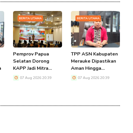
BERITA UTAMA
BERITA UTAMA
Pemprov Papua
TPP ASN Kabupaten
R
n
Selatan Dorong
Merauke Dipastikan
E
a
KAPP Jadi Mitra…
Aman Hingga…
P
07 Aug 2026 20:39
07 Aug 2026 20:39