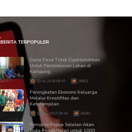
BERITA TERPOPULER
Dana Desa Tidak Diperbolehkan
Untuk Pembebasan Lahan di
Kampung
13 Jul 2018 09:47
28861
Peningkatan Ekonomi Keluarga
Melalui Kreatifitas dan
Keterampilan
13 Nov 2017 09:34
28281
Pemprov Papua Selatan Akan
Buka Pendaftaran untuk 1000