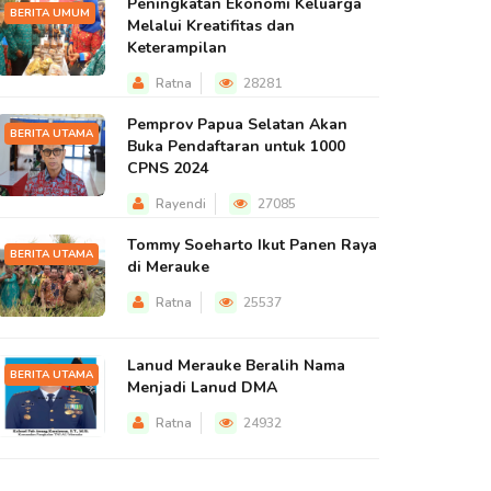
Peningkatan Ekonomi Keluarga
BERITA UMUM
Melalui Kreatifitas dan
Keterampilan
Ratna
28281
Pemprov Papua Selatan Akan
BERITA UTAMA
Buka Pendaftaran untuk 1000
CPNS 2024
Rayendi
27085
Tommy Soeharto Ikut Panen Raya
BERITA UTAMA
di Merauke
Ratna
25537
Lanud Merauke Beralih Nama
BERITA UTAMA
Menjadi Lanud DMA
Ratna
24932