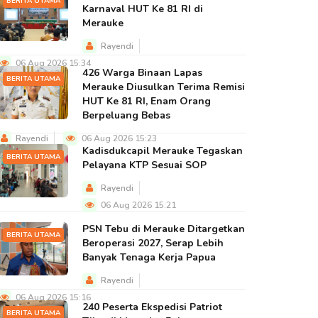
BERITA UTAMA
Karnaval HUT Ke 81 RI di
Merauke
Rayendi
06 Aug 2026 15:34
426 Warga Binaan Lapas
BERITA UTAMA
Merauke Diusulkan Terima Remisi
HUT Ke 81 RI, Enam Orang
Berpeluang Bebas
Rayendi
06 Aug 2026 15:23
Kadisdukcapil Merauke Tegaskan
BERITA UTAMA
Pelayana KTP Sesuai SOP
Rayendi
06 Aug 2026 15:21
PSN Tebu di Merauke Ditargetkan
BERITA UTAMA
Beroperasi 2027, Serap Lebih
Banyak Tenaga Kerja Papua
Rayendi
06 Aug 2026 15:16
240 Peserta Ekspedisi Patriot
BERITA UTAMA