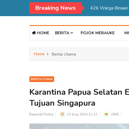
Breaking News
Kadisdukcapil Mer
HOME
BERITA
POJOK MERAUKE
MI
Home
Berita Utama
BERITA UTAMA
Karantina Papua Selatan E
Tujuan Singapura
Rayendi Purba
23 Aug 2024 21:27
2845