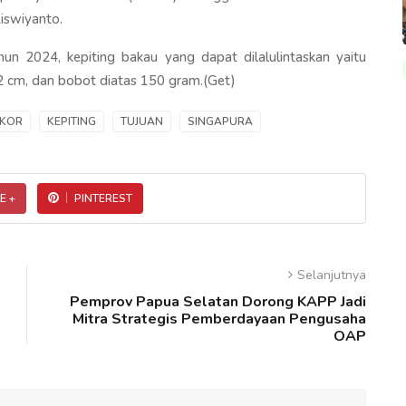
Liswiyanto.
n 2024, kepiting bakau yang dapat dilalulintaskan yaitu
 12 cm, dan bobot diatas 150 gram.(Get)
EKOR
KEPITING
TUJUAN
SINGAPURA
E +
PINTEREST
Selanjutnya
Pemprov Papua Selatan Dorong KAPP Jadi
Mitra Strategis Pemberdayaan Pengusaha
OAP