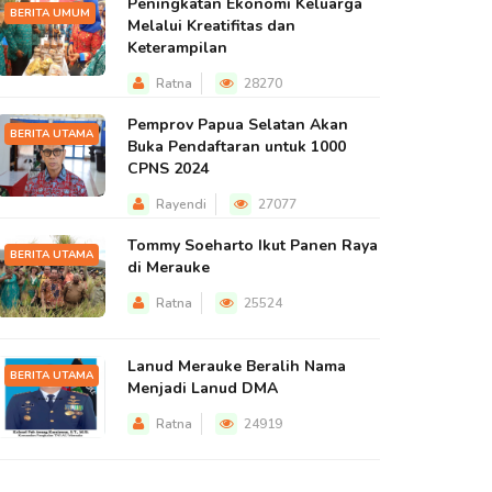
Peningkatan Ekonomi Keluarga
BERITA UMUM
Melalui Kreatifitas dan
Keterampilan
Ratna
28270
Pemprov Papua Selatan Akan
BERITA UTAMA
Buka Pendaftaran untuk 1000
CPNS 2024
Rayendi
27077
Tommy Soeharto Ikut Panen Raya
BERITA UTAMA
di Merauke
Ratna
25524
Lanud Merauke Beralih Nama
BERITA UTAMA
Menjadi Lanud DMA
Ratna
24919