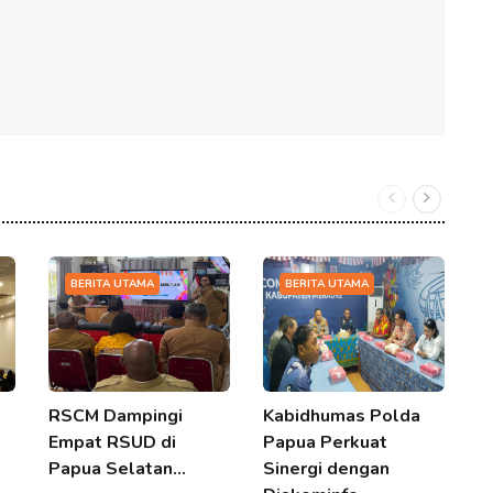
BERITA UTAMA
BERITA UTAMA
RSCM Dampingi
Kabidhumas Polda
P
Empat RSUD di
Papua Perkuat
B
Papua Selatan…
Sinergi dengan
B